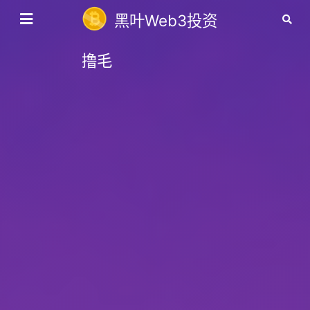
黑叶Web3投资
撸毛