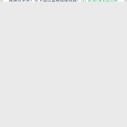
链接点不开？试下国内其他镜像线路！👉🏻
欧易OKX国内备
用域名线路免翻墙免代理
欧易OKX备用域名
海外欧易OKX-要翻墙
或者
备用网
址