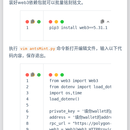
装好web3依赖包就可以批量铭刻铭文。
1
pip3 install web3==5.31.1
执行
命令新打开编辑文件，输入以下代
vim antsMint.py
码内容，保存退出。
1
from web3 import Web3
2
from dotenv import load_dotenv
3
import os,time
4
load_dotenv()
5
6
private_key = '填你wallet的private 
7
address = '填你wallet的address'
8
rpc_url = "https://polygon-rpc.co
9
web3 = Web3(Web3.HTTPProvider(rpc_