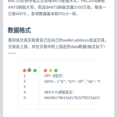
BRC20比特币铭文生态有RATS老鼠大军，PRC20马蹄有
ANTS蚂蚁大军，而且$ANTS蚂蚁总量2100万张，每张一
亿枚ANTS ，各项数据基本和POLS一样。
数据格式
篆刻铭文其实就是自己往自己的wallet address发送交易，
交易会上链，并在交易中附上指定的data数据(格式如下）
——
1
UTF-8显示：
2
data:,{"p":"prc-20","op":"mint","t
3
4
HEX十六进制显示：
5
0x646174613a2c7b2270223a227072632d