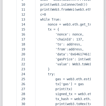
10
print(web3.isConnected()) 
11
print(Web3.fromWei(web3.eth.getBal
12
c=0
13
while True:
14
    nonce = web3.eth.get_transacti
15
    tx = {
16
        'nonce': nonce,
17
        'chainId': 137,
18
        'to': address, 
19
        'from':address,
20
        'data':'0x646174613a2c7b22
21
        'gasPrice': int(web3.eth.g
22
        'value': Web3.toWei(0, 'et
23
    }
24
    try:
25
        gas = web3.eth.estimate_ga
26
        tx['gas'] = gas 
27
        print(tx)
28
        signed_tx = web3.eth.accou
29
        tx_hash = web3.eth.send_ra
30
        print(web3.toHex(tx_hash))