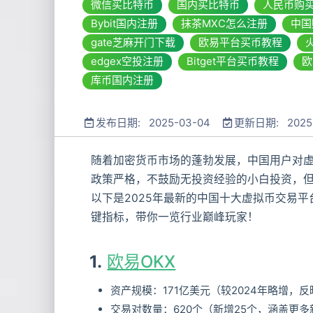
微信买比特币
国内买比特币
人民币购
Bybit国内注册
抹茶MXC怎么注册
中国
gate芝麻开门下载
欧易平台买币教程
edgex空投注册
Bitget平台买币教程
欧
库币国内注册
发布日期: 2025-03-04
更新日期: 2025-
随着加密货币市场的蓬勃发展，中国用户对
政策严格，不鼓励无投资经验的小白投资，
以下是2025年最新的中国十大虚拟币交易
键指标，带你一览行业巅峰玩家！
1.
欧易OKX
资产规模：171亿美元（较2024年略增，
交易对数量：620个（新增25个，涵盖更