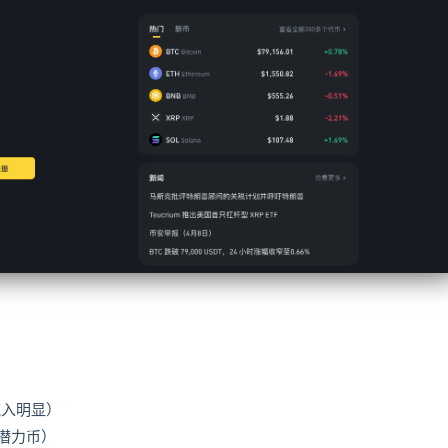
流入明显）
众潜力币）