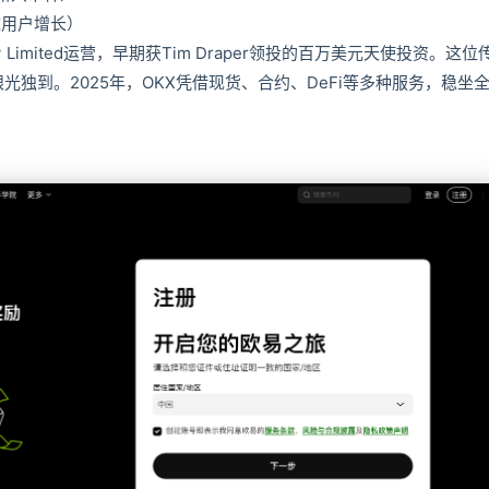
球用户增长）
pany Limited运营，早期获Tim Draper领投的百万美元天使投资。这位
眼光独到。2025年，OKX凭借现货、合约、DeFi等多种服务，稳坐